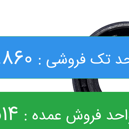
9860
د تک فروشی :
514
احد فروش عمده :