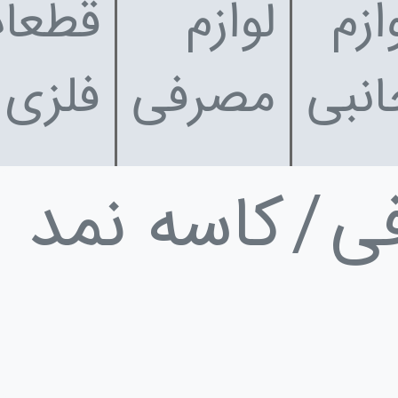
ازم
لوازم
قطعا
نبی
مصرفی
فلزی
فی
کاسه نمد