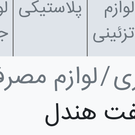
لوازم
پلاستیکی
لو
تزئینی
جا
ی
لوازم مصر
فت هندل