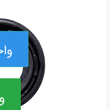
واح
و