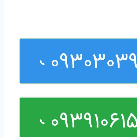
0930303
09391061