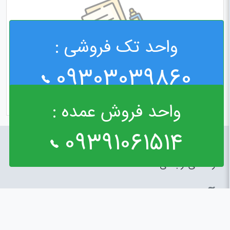
واحد تک فروشی :
09303039860
واحد فروش عمده :
09391061514
راه های ارتباطی
آدرس : خیابان مولوی