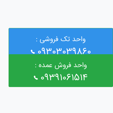
واحد تک فروشی :
09303039860
واحد فروش عمده :
09391061514