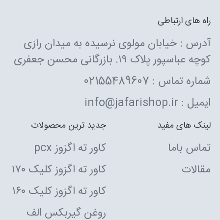
راه های ارتباطی
آدرس : خیابان مولوی نرسیده به میدان رازی
کوچه عباسپور پلاک ۱۹. بازرگانی محسن جعفری
شماره تماس : 02155489607
ایمیل : info@jafarishop.ir
لینک های مفید
جدید ترین محصولات
تماس باما
کاور ته اگزوز pcx
مقالات
کاور ته اگزوز کلیک ۱۷۰
کاور ته اگزوز کلیک ۱۶۰
روغن گیربکس الف