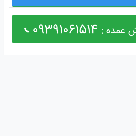
09391061514
 عمده :
مارا در شبکه های اجتماعی دنبال کنید :