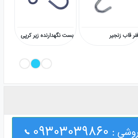
نر قاب زنجیر
بست نگهدارنده زیر کرپی
09303039860
وشی :