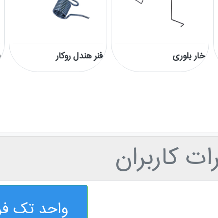
خار بلوری
فنر هندل روکار
ف
ت کاربران
واحد تک فر