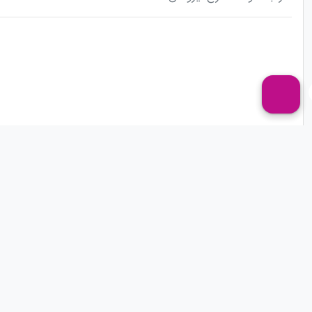
راه های ارتباطی
لینک های 
آدرس : خیابان
تماس 
مولوی نرسیده به