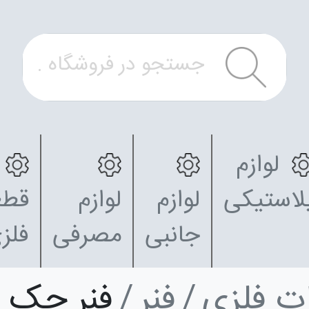
لوازم
لاستیکی
لوازم
لوازم
قطع
جانبی
مصرفی
فلز
ت فلزی
فنر
فنر جک 