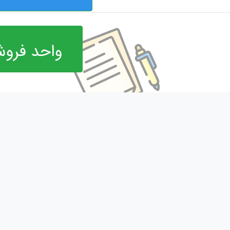
واحد فروش
مفید
جدید ترین محصولات
باما
کاور ته اگزوز pcx