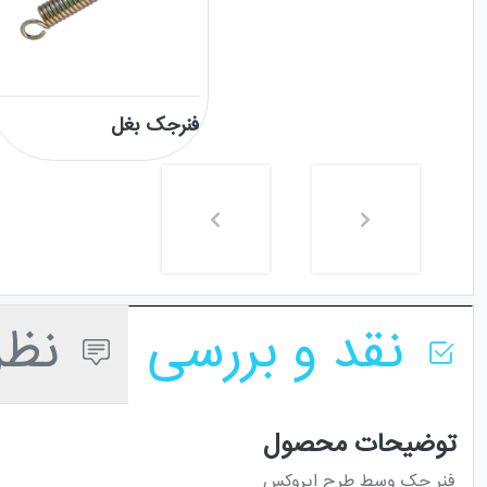
فنر اگزوز یک تکه
فنرجک بغل
نقد و بررسی
نظرا
توضیحات محصول
فنر جک وسط طرح ایروکس