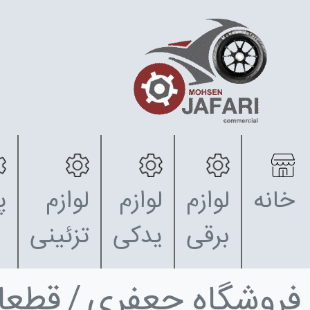
خانه
لوازم
لوازم
لوازم
پ
برقی
یدکی
تزئینی
فروشگاه جعفری
قطعا