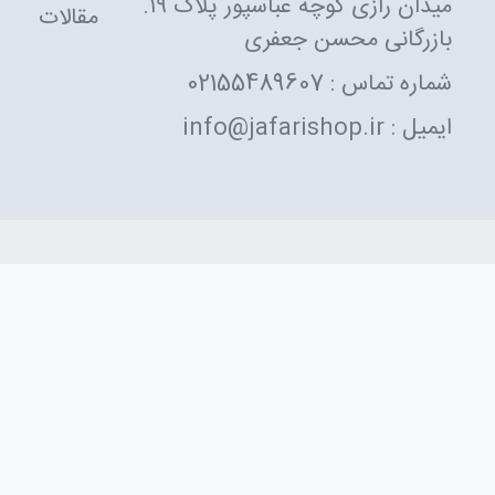
میدان رازی کوچه عباسپور پلاک ۱۹.
مقالات
بازرگانی محسن جعفری
شماره تماس : 02155489607
ایمیل : info@jafarishop.ir