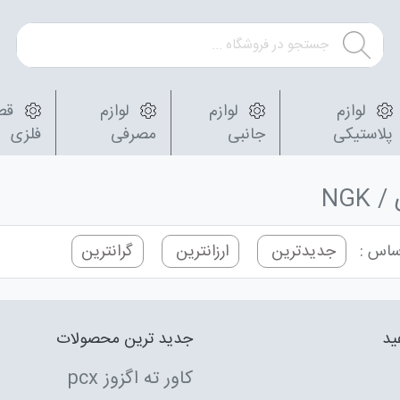
لوازم
لوازم
لوازم
قط
پلاستیکی
جانبی
مصرفی
فلزی
NGK
ساس :
جدیدترین
ارزانترین
گرانترین
ید
جدید ترین محصولات
کاور ته اگزوز pcx