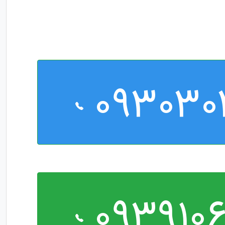
093030
0939106