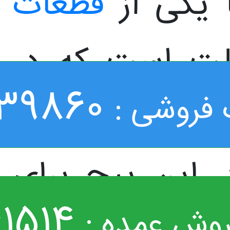
یکی از
قطعات
لت است که در
39860
فروشی :
موتورسیکلت
. این پیچ برای
1514
روش عمده :