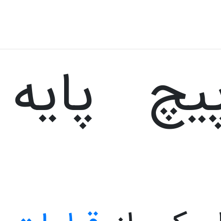
یچ پایه