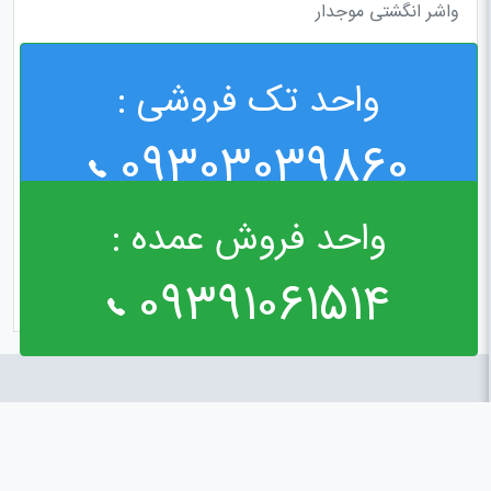
واشر انگشتی موجدار
واحد تک فروشی :
09303039860
واحد فروش عمده :
09391061514
راه های ارتباطی