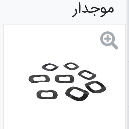
موجدار