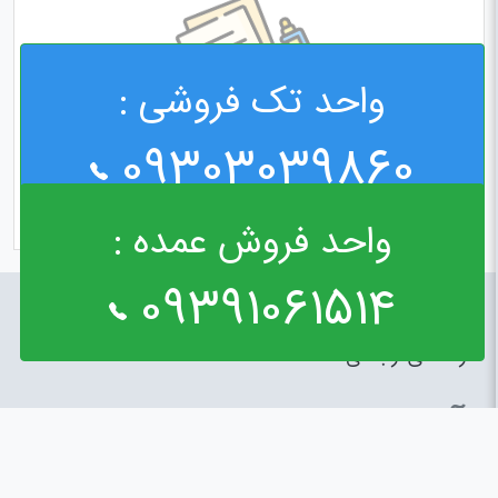
واحد تک فروشی :
09303039860
واحد فروش عمده :
09391061514
راه های ارتباطی
آدرس : خیابان مولوی