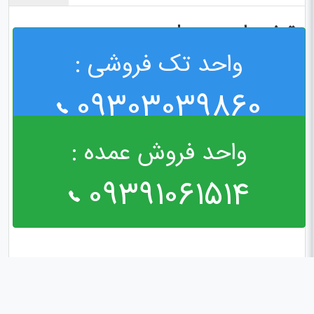
توضیحات محصول
واحد تک فروشی :
چسب سیلیکونی قرمز ۳۰ گرمی
09303039860
واحد فروش عمده :
09391061514