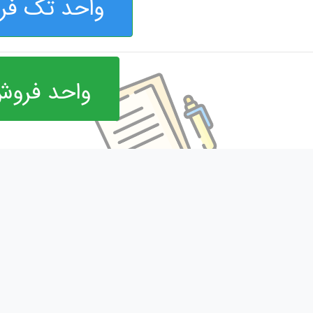
واحد تک فر
واحد فروش
مفید
جدید ترین محصولات
باما
کاور ته اگزوز pcx