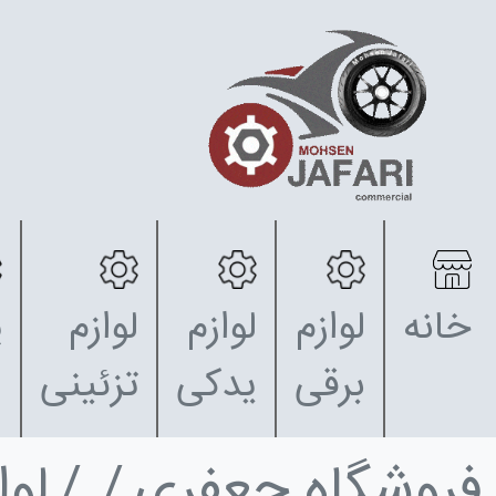
خانه
لوازم
لوازم
لوازم
پ
برقی
یدکی
تزئینی
فروشگاه جعفری
لو