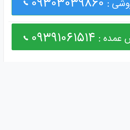
09303039860
وشی :
09391061514
 عمده :
مارا در شبکه های اجتماعی دنبال کنید :