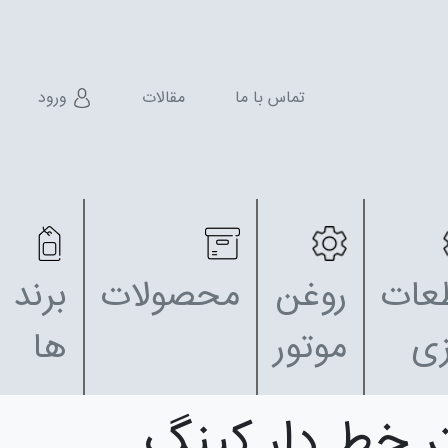
تماس با ما
مقالات
ورود
عات
روغن
محصولات
برند
زی
موتور
ها
ر خط دار کینگ