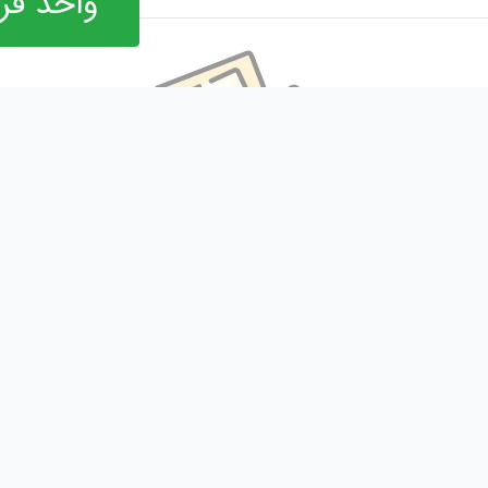
واحد فر
فید
جدید ترین محصولات
باما
کاور ته اگزوز pcx
ت
کاور ته اگزوز ک