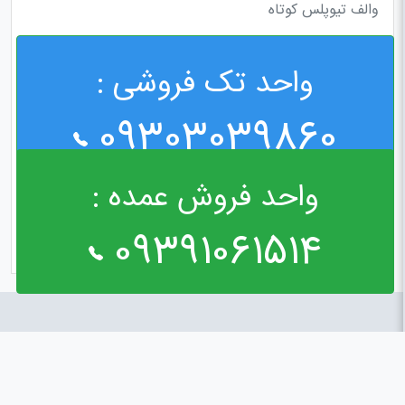
والف تیوپلس کوتاه
واحد تک فروشی :
09303039860
واحد فروش عمده :
09391061514
راه های ارتباطی