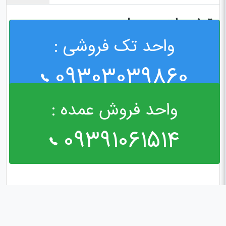
توضیحات محصول
واحد تک فروشی :
لاستیک گلگیر به بچه گلگیر
09303039860
واحد فروش عمده :
09391061514