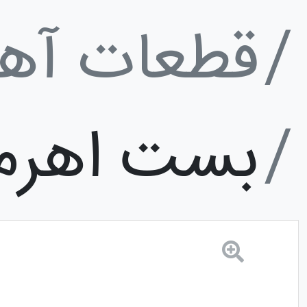
قطعات آه
بست اهرم 