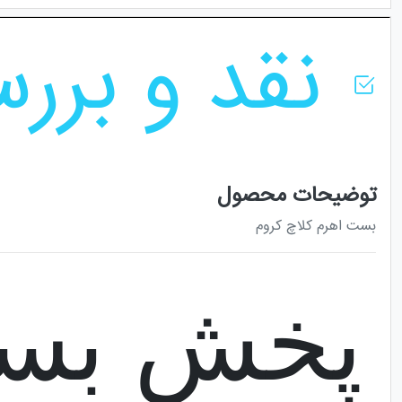
نقد و برر
توضیحات محصول
بست اهرم کلاچ کروم
پخش بست