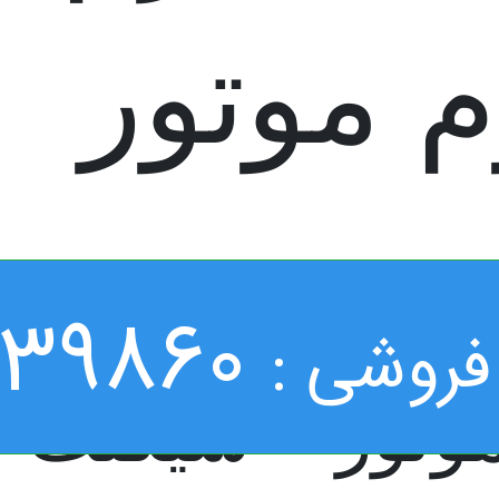
م موتور
039860
فروشی :
وتور سیکلت