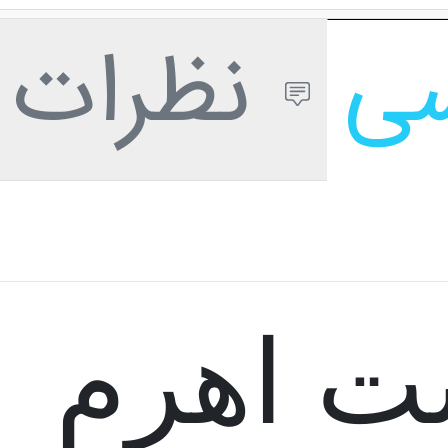
سی
نظرات ک
 اهرم