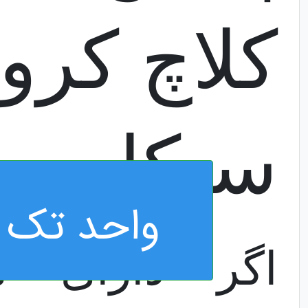
کلاچ کرو
سیکلت
واحد تک 
اگر دارای م