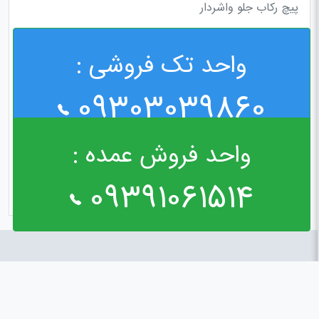
پیچ رکاب جلو واشردار
واحد تک فروشی :
09303039860
واحد فروش عمده :
09391061514
راه های ارتباطی