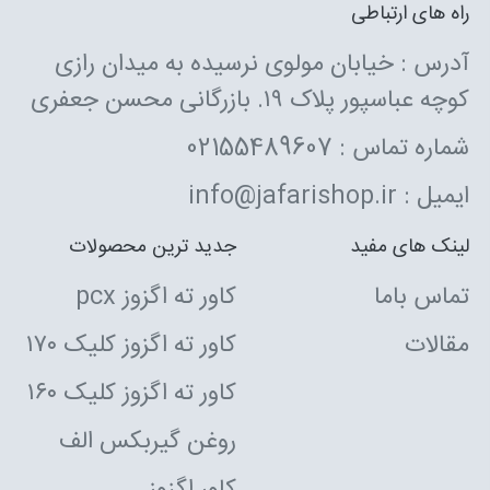
راه های ارتباطی
آدرس : خیابان مولوی نرسیده به میدان رازی
کوچه عباسپور پلاک ۱۹. بازرگانی محسن جعفری
شماره تماس : 02155489607
ایمیل : info@jafarishop.ir
لینک های مفید
جدید ترین محصولات
تماس باما
کاور ته اگزوز pcx
مقالات
کاور ته اگزوز کلیک ۱۷۰
کاور ته اگزوز کلیک ۱۶۰
روغن گیربکس الف
کاور اگزوز