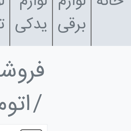
خانه
لوازم
لوازم
ل
برقی
یدکی
ت
فروشگ
اتوم