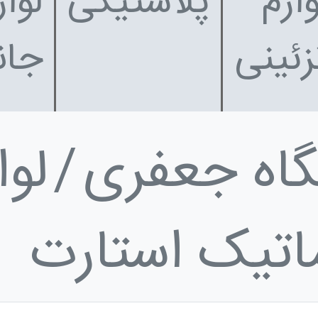
وازم
پلاستیکی
لواز
زئینی
جان
اه جعفری
لوا
اتیک استارت