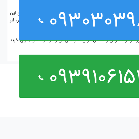
 بازار دارای این نوع استارت هستند.
09303039
رت و عملکرد قطعات، فنر به حالت قبلی خود باز می گردد. عملکرد صحیح این
ر و روشن شدن اش باید قطعات درگیر شوند و بعد از روشن شدن موتور، فنر
ند ممکن است به دلیل خرابی فنر تعبیه شده در آن باشد.
ز هر گونه خرابی و مشکل بتوان به راحتی آن را بر طرف نمود. برای خرید
093910615