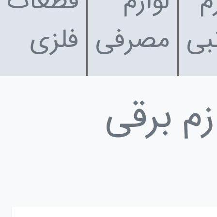
م
لوازم
قطعات
بی
مصرفی
فلزی
زم برقی