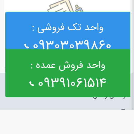
واحد تک فروشی :
09303039860
واحد فروش عمده :
09391061514
راه های ارتباطی
آدرس : خیابان مولوی